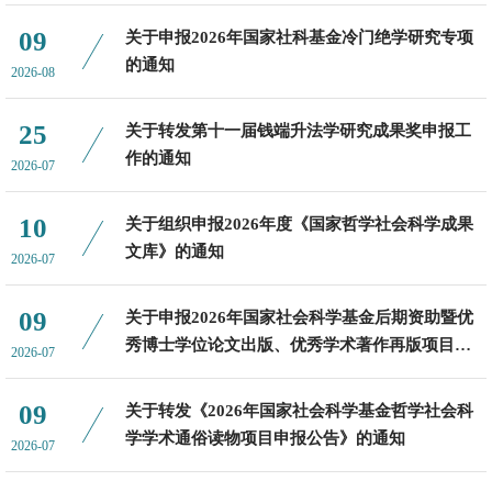
4713暨南大学4614华中师范大学4315南京师范大学4316郑州大学4317南
09
关于申报2026年国家社科基金冷门绝学研究专项
开大学4218湖南师范大学4119吉林大学4120湖南大学39从项目类别来
的通知
2026-08
看，包括重点项目5项，获批量居广东省第1位；一般项目24项，获批量居
25
关于转发第十一届钱端升法学研究成果奖申报工
全国第5位。从立项学科来看，我校46个项目分布在17个学科，覆盖面相
作的通知
2026-07
对齐全。其中，中国文学、新闻学与传播学各获立5项，均并列全国高校
第一位。从所在单位来看，46个项目同样分布在17个学院，各学院全面开
10
关于组织申报2026年度《国家哲学社会科学成果
花。其中，新闻与传播学院获批9项；文学院获批7项；管理学院、法学
文库》的通知
2026-07
院/知识产权学院各获批4项。国家社科基金项目是目前我国人文社科领域
09
关于申报2026年国家社会科学基金后期资助暨优
最高级别的项
秀博士学位论文出版、优秀学术著作再版项目的
2026-07
通知
09
关于转发《2026年国家社会科学基金哲学社会科
学学术通俗读物项目申报公告》的通知
2026-07