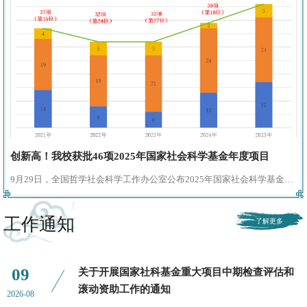
创新高！我校获批46项2025年国家社会科学基金年度项目
9月29日，全国哲学社会科学工作办公室公布2025年国家社会科学基金年
度项目立项名单，暨南大学获批46项，项目获批量创历史新高，立项数位
工作通知
列全国第13位，较去年提高了5位，居“双一流”建设高校前列。2025年国
家社科基金年度项目排名（部分）序号责任单位立项数1中山大学612北京
09
关于开展国家社科基金重大项目中期检查评估和
大学593厦门大学534山东大学515安徽大学506南京大学507武汉大学508
滚动资助工作的通知
2026-08
中国人民大学509上海交通大学4910四川大学4811复旦大学4712浙江大学