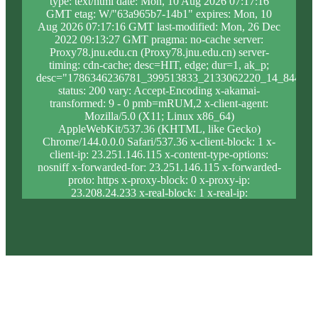
type: text/html date: Mon, 10 Aug 2026 07:17:16
GMT etag: W/"63a965b7-14b1" expires: Mon, 10
Aug 2026 07:17:16 GMT last-modified: Mon, 26 Dec
2022 09:13:27 GMT pragma: no-cache server:
Proxy78.jnu.edu.cn (Proxy78.jnu.edu.cn) server-
timing: cdn-cache; desc=HIT, edge; dur=1, ak_p;
desc="1786346236781_399513833_2133062220_14_844_9_
status: 200 vary: Accept-Encoding x-akamai-
transformed: 9 - 0 pmb=mRUM,2 x-client-agent:
Mozilla/5.0 (X11; Linux x86_64)
AppleWebKit/537.36 (KHTML, like Gecko)
Chrome/144.0.0.0 Safari/537.36 x-client-block: 1 x-
client-ip: 23.251.146.115 x-content-type-options:
nosniff x-forwarded-for: 23.251.146.115 x-forwarded-
proto: https x-proxy-block: 0 x-proxy-ip:
23.208.24.233 x-real-block: 1 x-real-ip:
23.251.146.115 x-ssl-proto: TLSv1.3