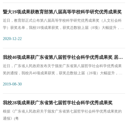
用经济学•统计学获9项，新闻传播学和历史学•考古学•方志研究•地方文化
9项。 从学院分布来看，共有13个学院获奖。其中，管理学院获10项，居首
各获7项，管理学•新兴交叉学科获6项，中国文学•外国文学获4项，政治
位；文学院获9项，居第二位；新闻与传播学院、经济学院各获3项，并列
暨大19项成果获教育部第八届高等学校科学研究优秀成果奖
学、法学、语言学、社会学•人口学•人类学各获2项，哲学、习近平新时代
第三位。此外，法学院、产业经济研究院各获2项，国际关系学院/华侨华人
近日，教育部正式公布第八届高等学校科学研究优秀成果奖（人文社会科
中国特色社会主义思想研究、马列•科社、教育学•心理学•体育学、国际问
研究院、艺术学院各获得一等奖1项，公共管理学院/应急管理学院、知识产
学）获奖名单，我校19项成果获奖，获奖总数较上届（8项）大幅提升，获
题研究、党史•党建、艺术学各获1项。从成果形式
权研究院、翻译学院和体育学院各获得二等奖1项，马克思主义学院获得三
奖总数排名全国第18位，全省第2位。奖项结构明显优化，其中一等奖1
2020-12-22
等奖1项。从学科分布看，共有14个学科的成果获奖。其中，管理学获11
项，二等奖12项，三等奖5项，青年成果奖1项，一等奖首次取得突破。暨
项，经济学获4项，历史学·考古学·地方文化研究、法学各获3项，语言学、
南大学第八届高等学校科学研究优秀成果奖（人文社会科学）获奖清单序
文学、艺术学、新闻与传播学、民族学宗教学各有2项成果获奖，政治学、
号申报成果成果类型学科类别申报人等级1汉语方言学大词典 著作语言学詹
我校40项成果获广东省第八届哲学社会科学优秀成果奖 居全
心理学、体育学、马列·科社、港澳台及国际问题研究各有1项成果获奖。从
伯慧一等奖2论明清小说寓意法命名的内涵与特点论文中国文学程国赋二等
近日，广东省人民政府发布关于颁发广东省第八届哲学社会科学优秀成果
省第二
成果形式看，著作类成果8项，论文类成果27项，调研报告1项。广东省哲
奖3东南亚华人社区汉语方言概要著作语言学陈晓锦二等奖4习近平关于新
奖的通报，我校共40项成果获奖，获奖总数较上届（28项）大幅提升，为
学社会科学优秀成果奖是由广东省人民政府设立
闻舆论工作重要论述研究 咨询服务报告 新闻学与传播学马克思主义新闻观
全省获奖数量增长最多的单位。获奖总数排名继续稳居全省第二位，且奖
2019-08-30
研究课题组 二等奖 5实践新闻专业性实现新闻公共性——基于马克思主义
项结构进一步优化，其中一等奖12项，二等奖17项，三等奖11项，获一等
新闻观的视角论文新闻学与传播学支庭荣二等奖6党的十九大报告境内舆情
奖成果数量创我校历史新高。（我校近三届获奖总数与一等奖项）从学院
报告——基于语言文本和视觉文本的综合分析 咨询服务报告 新闻学与传播
分布来看，共有14个学院获第八届哲学社会科学优秀成果奖，其中：文学
我校28项成果获广东省第七届哲学社会科学优秀成果奖
学李龙 二等奖 7实质性创新还是策略性创新？——宏观产业政策对微观企
院13项，居首位；经济学院和管理学院各5项，并列第二位；新闻与传播学
根据《广东省人民政府关于颁发广东省第七届哲学社会科学优秀成果奖的
业创新的影响论文管理学黎文靖二等奖8Cross-Border Acquisitions by State-
院4项，居第四位，另外马克思主义学院等10个学院也各有成果获奖。（获
通报》(粤
Owned Firms:
奖成果的学院分布情况）从学科来看，共有15个学科的成果获奖，其中：