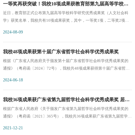
一等奖再获突破！我校10项成果获教育部第九届高等学校科
近日，教育部正式公布第九届高等学校科学研究优秀成果奖（人文社会科
学研究优秀成果奖（人文社会科学）
学）获奖名单，我校共有10项成果获奖，其中，一等奖1项，二等奖2项，
三等奖7项，一等奖再获突破，充分展示了我校在人文社会科学研究方面的
2024-08-09
广泛布局和深厚积累。暨南大学第九届高等学校科学研究优秀成果奖（人
文社会科学）获奖清单序号成果名称成果类型学科类别申报人等级1视觉修
辞学著作新闻学与传播学刘涛一等奖2中国新闻漫画发展史著作新闻学与传
我校48项成果获第十届广东省哲学社会科学优秀成果奖
播学甘险峰二等奖3交易所问询函有监管作用吗？——基于并购重组报告书
根据《广东省人民政府关于颁发第十届广东省哲学社会科学优秀成果奖的
的文本分析论文管理学李晓溪二等奖4新中国精神与文学经典的生成论文中
通报》（粤府函〔2024〕72号），我校共48项成果获得第十届广东省哲学
国文学蒋述卓三等奖5白银与战争：晚清战时财政运筹研究著作历史学刘增
社会科学优秀成果奖,获奖数量比上届增长12项，创历史新高。其中，一等
2024-06-18
合三等奖6Country-level Institutions and Management EarningsForecasts论文
奖12项，占获奖总数的1/4，数量与上届持平；二等奖16项；三等奖20项。
经济学黎文靖三等奖7什么使城市更有利于创业?论文经济学张萃三等奖8媒
从学院分布来看，共有14个学院获奖。其中，文学院获11项，居首位；新
介文化论著作新闻学与传播学曾一果三等奖9高速铁路驱动的中国区域经济
闻与传播学院获7项，位列第二位；经济学院获6项，位列第三；公共管理
我校36项成果获广东省第九届哲学社会科学优秀成果奖 居全
著作经济学覃成林三等奖10《法书要录》的两个传本系统及相关问题考述
学院/应急管理学院获5项；马克思主义学院、管理学院各获3项；华文学
根据广东省人民政府《关于颁发广东省第九届哲学社会科学优秀成果奖的
省第二
论文艺术学陈志平三等奖从学科分布来看，共有6个学科的成果获奖，其
院、国际关系学院/华侨华人研究院、深圳旅游学院、经济与社会研究院、
通报》（粤府函〔2021〕365号），我校共36项成果获广东省第九届哲学社
中：新闻学与
法学院/知识产权学院各获2项；艺术学院、外国语学院、产业经济研究院各
会科学优秀成果奖,获奖总数继续稳居全省第二位。其中，一等奖12项，占
2021-12-21
获1项。从学科分布看，共有16个学科的成果获奖。其中，理论经济学•应
获奖总数的1/3，数量与上届持平，为历史最高水平；二等奖15项；三等奖