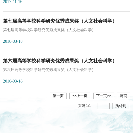
2017-11-16
理论经济学·应用经济学有8项，居首位；文学有5项，居第二位；新闻传播
学、历史学·考古学·地方文化研究与管理学·新兴交叉学科各4项，并列第3
位；其他10个学科也各有成果获奖。（获奖成果的学科分布情况）从成果
第七届高等学校科学研究优秀成果奖（人文社会科学）
形式来看，著作类获奖成果7项，论文类获奖成果28项，调研报告5项。广
第七届高等学校科学研究优秀成果奖（人文社会科学）
东省哲学社会科学优秀成果奖由广东省人民政府设立，旨在奖励我省在哲
学社会科学研究中做出贡献的集体和个人，充分调动和发展广大哲学社会
2016-03-18
科
第六届高等学校科学研究优秀成果奖（人文社会科学）
第六届高等学校科学研究优秀成果奖（人文社会科学）
2016-03-18
第一页
<<上一页
下一页>>
尾页
页码
1
/
1
跳转到