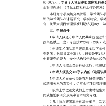
方向、优化学科发展
3.扶持学术团队
团队，推动相关学科
4.择优滚动资助
出机制，对评估合格
三、资助领域
重点支持对国家
文），古文字与出土
史文化遗址保护研究
四、资助额度
冷门绝学研究专
60-80万元
；学者个
金管理办法》（详见