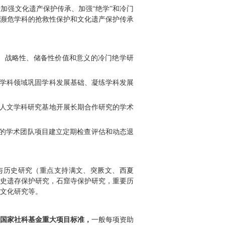
志鹏
发布日期：2025-10-11
阅读量：
139
究专项申报公告
，
现将
我
校申报事项通知如下：
思想为引领，深入学习贯彻习近平总书记关于加强文
当代，关怀人类、面向未来的思路，加强冷门濒危学
人做、有传承。
准，资助对国家发展和文明传承具有长期性、战略
一批研究领域和方向予以重点支持，推动相关学科领