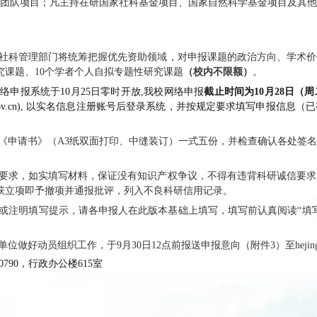
分类管理。学术团队项目不明确限定研究周期，实
研究、学科建设、学术交流、队伍建设特别是青年
标准到期结项验收；学者个人项目研究周期一般为3
守中华人民共和国宪法和法律，坚持正确的政治方向
业技术职称（职务）或具有博士学位。
队项目还应具备以下条件：（1）首席专家应当具有
家1人，研究骨干3-5人；（3）团队成员应当具
业结构和年龄结构较为合理；（4）研究团队相对稳
合自身科研优势，把握研究重点，
自拟选题
进行申报。
300字以内的《选题说明》，简洁明了地说明所要研
单位须设有科研管理部门，能够提供开展研究的必要
，切实承担项目管理职责并承诺信誉保证。