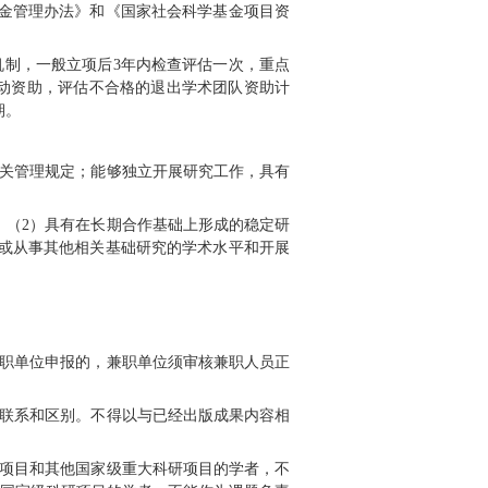
备和培养，强化学术团队导向，重点支持依托人文学
坐冷板凳”“十年磨一剑”的治学精神，对获资助的学
空白价值的学科领域。
主要包括：
语言文字与历史
与整理研究，古代丝绸之路和海上丝绸之路历史遗存
民族地区历史文化遗产保护研究，方言与地域文化研
请人可自行选择其一申报。
学术团队项目参照国家社
助
35万元
。
申请人须按照《国家社会科学基金管理
学合理的经费预算。